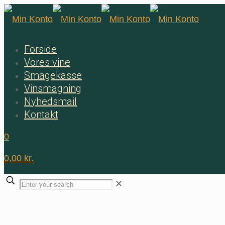
Forside
Vores vine
Smagekasse
Vinsmagning
Nyhedsmail
Kontakt
0
0,00 kr.
✕