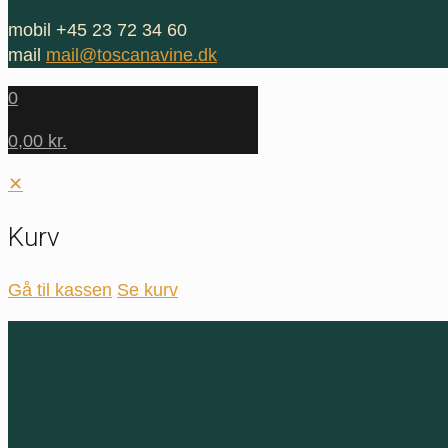
mobil +45 23 72 34 60
mail
mail@toscanavine.dk
0
0,00 kr.
✕
Kurv
Gå til kassen
Se kurv