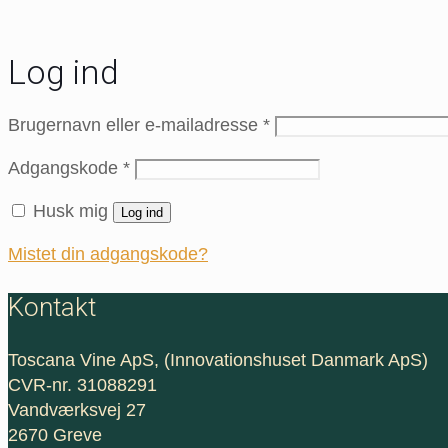
Log ind
Påkrævet
Brugernavn eller e-mailadresse
*
Påkrævet
Adgangskode
*
Husk mig
Log ind
Mistet din adgangskode?
Kontakt
Toscana Vine ApS, (Innovationshuset Danmark ApS)
CVR-nr. 31088291
Vandværksvej 27
2670 Greve