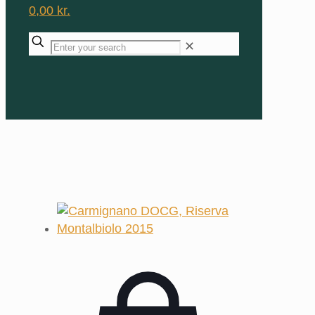
0,00 kr.
✕